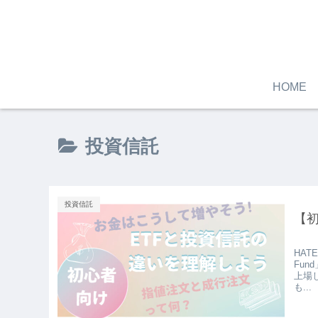
HOME
投資信託
投資信託
【
HAT
Fu
上場
も...