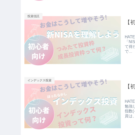
投資信託
【初
HAT
「N
て得
で...
インデックス投資
【
HAT
勉強
指数
資は、