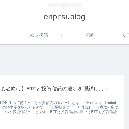
enpitsublog
株式投資
節約
サ
初心者向け】ETFと投資信託の違いを理解しよう
ENAETFって何？ETFと投資信託の違いETFとは、「Exchange Traded
nd」の頭文字を取ったもので、「上場投資信託」と呼ばれ、証券取引所に
している投資信託のことです。ETFと投資信託の違いはETFも投資信託